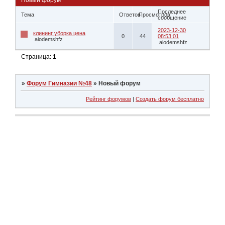
Последнее
Тема
Ответов
Просмотров
сообщение
2023-12-30
клининг уборка цена
0
44
08:53:01
aiodemshfz
aiodemshfz
Страница:
1
»
Форум Гимназии №48
»
Новый форум
Рейтинг форумов
|
Создать форум бесплатно