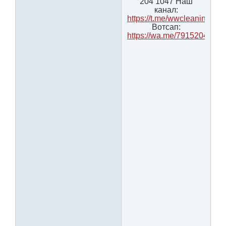
204 1047 Наш
канал:
https://t.me/wwcleaning
Вотсап:
https://wa.me/7915204104